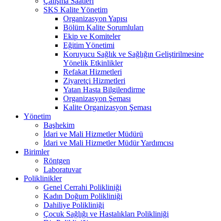
Çalışma Saatleri
SKS Kalite Yönetim
Organizasyon Yapısı
Bölüm Kalite Sorumluları
Ekip ve Komiteler
Eğitim Yönetimi
Koruyucu Sağlık ve Sağlığın Geliştirilmesine
Yönelik Etkinlikler
Refakat Hizmetleri
Ziyaretçi Hizmetleri
Yatan Hasta Bilgilendirme
Organizasyon Şeması
Kalite Organizasyon Şeması
Yönetim
Başhekim
İdari ve Mali Hizmetler Müdürü
İdari ve Mali Hizmetler Müdür Yardımcısı
Birimler
Röntgen
Laboratuvar
Poliklinikler
Genel Cerrahi Polikliniği
Kadın Doğum Polikliniği
Dahiliye Polikliniği
Çocuk Sağlığı ve Hastalıkları Polikliniği