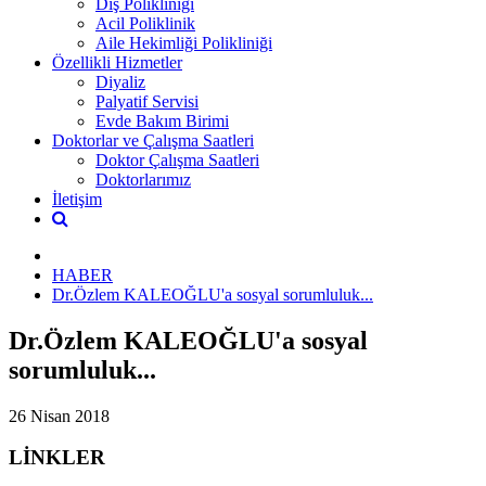
Diş Polikliniği
Acil Poliklinik
Aile Hekimliği Polikliniği
Özellikli Hizmetler
Diyaliz
Palyatif Servisi
Evde Bakım Birimi
Doktorlar ve Çalışma Saatleri
Doktor Çalışma Saatleri
Doktorlarımız
İletişim
HABER
Dr.Özlem KALEOĞLU'a sosyal sorumluluk...
Dr.Özlem KALEOĞLU'a sosyal
sorumluluk...
26 Nisan 2018
LİNKLER