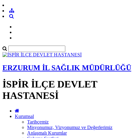
ERZURUM İL SAĞLIK MÜDÜRLÜĞÜ
İSPİR İLÇE DEVLET
HASTANESİ
Kurumsal
Tarihçemiz
Misyonumuz, Vizyonumuz ve Değerlerimiz
Anlaşmalı Kurumlar