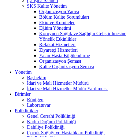
Çalışma Saatleri
SKS Kalite Yönetim
Organizasyon Yapısı
Bölüm Kalite Sorumluları
Ekip ve Komiteler
Eğitim Yönetimi
Koruyucu Sağlık ve Sağlığın Geliştirilmesine
Yönelik Etkinlikler
Refakat Hizmetleri
Ziyaretçi Hizmetleri
Yatan Hasta Bilgilendirme
Organizasyon Şeması
Kalite Organizasyon Şeması
Yönetim
Başhekim
İdari ve Mali Hizmetler Müdürü
İdari ve Mali Hizmetler Müdür Yardımcısı
Birimler
Röntgen
Laboratuvar
Poliklinikler
Genel Cerrahi Polikliniği
Kadın Doğum Polikliniği
Dahiliye Polikliniği
Çocuk Sağlığı ve Hastalıkları Polikliniği