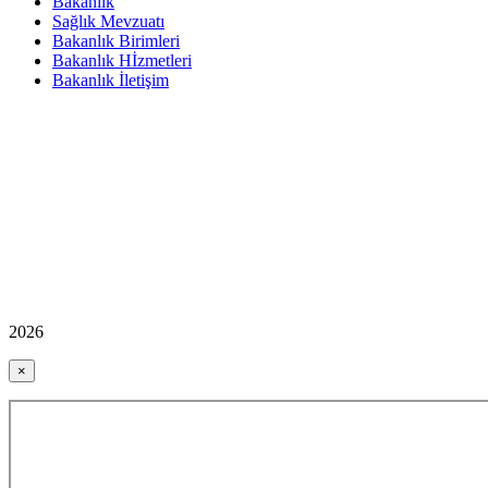
Bakanlık
Sağlık Mevzuatı
Bakanlık Birimleri
Bakanlık Hİzmetleri
Bakanlık İletişim
2026
×