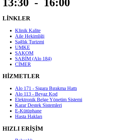
13:30 - 16:00
LİNKLER
Klinik Kalite
Aile Hekimliği
Sağlık Turizmi
UMKE
SAKOM
SABİM (Alo 184)
CİMER
HİZMETLER
Alo 171 - Sigara Bırakma Hattı
Alo 113 - Beyaz Kod
Elektronik Belge Yönetim Sistemi
Karar Destek Sistemleri
E-Kütüphane
Hasta Hakları
HIZLI ERİŞİM