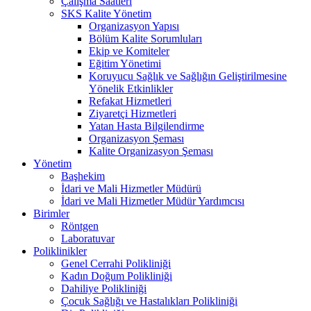
Çalışma Saatleri
SKS Kalite Yönetim
Organizasyon Yapısı
Bölüm Kalite Sorumluları
Ekip ve Komiteler
Eğitim Yönetimi
Koruyucu Sağlık ve Sağlığın Geliştirilmesine
Yönelik Etkinlikler
Refakat Hizmetleri
Ziyaretçi Hizmetleri
Yatan Hasta Bilgilendirme
Organizasyon Şeması
Kalite Organizasyon Şeması
Yönetim
Başhekim
İdari ve Mali Hizmetler Müdürü
İdari ve Mali Hizmetler Müdür Yardımcısı
Birimler
Röntgen
Laboratuvar
Poliklinikler
Genel Cerrahi Polikliniği
Kadın Doğum Polikliniği
Dahiliye Polikliniği
Çocuk Sağlığı ve Hastalıkları Polikliniği