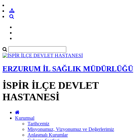
ERZURUM İL SAĞLIK MÜDÜRLÜĞÜ
İSPİR İLÇE DEVLET
HASTANESİ
Kurumsal
Tarihçemiz
Misyonumuz, Vizyonumuz ve Değerlerimiz
Anlaşmalı Kurumlar