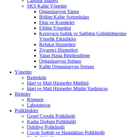
Çalışma Saatleri
SKS Kalite Yönetim
Organizasyon Yapısı
Bölüm Kalite Sorumluları
Ekip ve Komiteler
Eğitim Yönetimi
Koruyucu Sağlık ve Sağlığın Geliştirilmesine
Yönelik Etkinlikler
Refakat Hizmetleri
Ziyaretçi Hizmetleri
Yatan Hasta Bilgilendirme
Organizasyon Şeması
Kalite Organizasyon Şeması
Yönetim
Başhekim
İdari ve Mali Hizmetler Müdürü
İdari ve Mali Hizmetler Müdür Yardımcısı
Birimler
Röntgen
Laboratuvar
Poliklinikler
Genel Cerrahi Polikliniği
Kadın Doğum Polikliniği
Dahiliye Polikliniği
Çocuk Sağlığı ve Hastalıkları Polikliniği