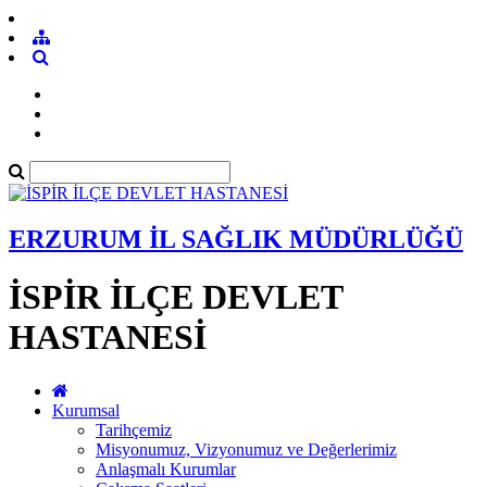
ERZURUM İL SAĞLIK MÜDÜRLÜĞÜ
İSPİR İLÇE DEVLET
HASTANESİ
Kurumsal
Tarihçemiz
Misyonumuz, Vizyonumuz ve Değerlerimiz
Anlaşmalı Kurumlar