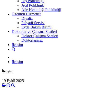
Diş Polikliniği
Acil Poliklinik
Aile Hekimliği Polikliniği
Özellikli Hizmetler
Diyaliz
Palyatif Servisi
Evde Bakım Birimi
Doktorlar ve Çalışma Saatleri
Doktor Çalışma Saatleri
Doktorlarımız
İletişim
İletişim
İletişim
19 Eylül 2025