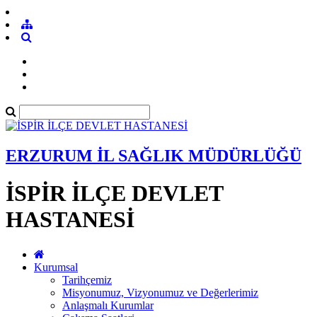
ERZURUM İL SAĞLIK MÜDÜRLÜĞÜ
İSPİR İLÇE DEVLET
HASTANESİ
Kurumsal
Tarihçemiz
Misyonumuz, Vizyonumuz ve Değerlerimiz
Anlaşmalı Kurumlar