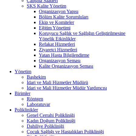
Çalışma Saatleri
SKS Kalite Yönetim
Organizasyon Yapısı
Bölüm Kalite Sorumluları
Ekip ve Komiteler
Eğitim Yönetimi
Koruyucu Sağlık ve Sağlığın Geliştirilmesine
Yönelik Etkinlikler
Refakat Hizmetleri
Ziyaretçi Hizmetleri
Yatan Hasta Bilgilendirme
Organizasyon Şeması
Kalite Organizasyon Şeması
Yönetim
Başhekim
İdari ve Mali Hizmetler Müdürü
İdari ve Mali Hizmetler Müdür Yardımcısı
Birimler
Röntgen
Laboratuvar
Poliklinikler
Genel Cerrahi Polikliniği
Kadın Doğum Polikliniği
Dahiliye Polikliniği
Çocuk Sağlığı ve Hastalıkları Polikliniği